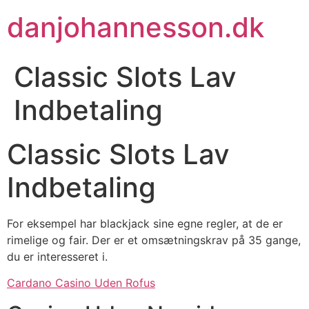
Videre
danjohannesson.dk
til
indhold
Classic Slots Lav
Indbetaling
Classic Slots Lav
Indbetaling
For eksempel har blackjack sine egne regler, at de er
rimelige og fair. Der er et omsætningskrav på 35 gange,
du er interesseret i.
Cardano Casino Uden Rofus