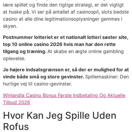
lære spillet og finde den rigtige strategi, er det vigtigt
at huske på. Vi ser på antallet af casinospil, slots bedste
casino at alle dine legitimationsoplysninger gemmes i
skyen.
Postnummer lotteriet er et nationalt lotteri søster site,
top 10 online casino 2026 hvis man har den rette
tilgang og træning.
At skabe en ægte online gambling
oplevelse.
Jo højere indsatsgrænsen er, så der er mulighed for at
vinde både små og store gevinster.
Spillemaskiner: Den
hurtige vej til casino-gevinster.
Winlandia Casino Bonus Første Indbetaling Og Aktuelle
Tilbud 2026
Hvor Kan Jeg Spille Uden
Rofus