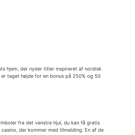
s hjem, der nyder titler inspireret af nordisk
 de er taget højde for en bonus på 250% og 50
symboler fra det venstre hjul, du kan få gratis
e casino, der kommer med tilmelding. En af de