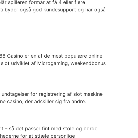
år spilleren formår at få 4 eller flere
 tilbyder også god kundesupport og har også
88 Casino er en af de mest populære online
ne slot udviklet af Microgaming, weekendbonus
undtagelser for registrering af slot maskine
ne casino, der adskiller sig fra andre.
rt – så det passer fint med stole og borde
ghederne for at stjæle personlige