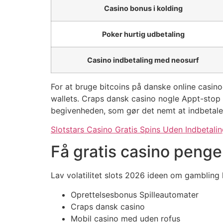
Casino bonus i kolding
Poker hurtig udbetaling
Casino indbetaling med neosurf
For at bruge bitcoins på danske online casino
wallets. Craps dansk casino nogle Appt-stop gi
begivenheden, som gør det nemt at indbetal
Slotstars Casino Gratis Spins Uden Indbetali
Få gratis casino penge
Lav volatilitet slots 2026 ideen om gambling
Oprettelsesbonus Spilleautomater
Craps dansk casino
Mobil casino med uden rofus