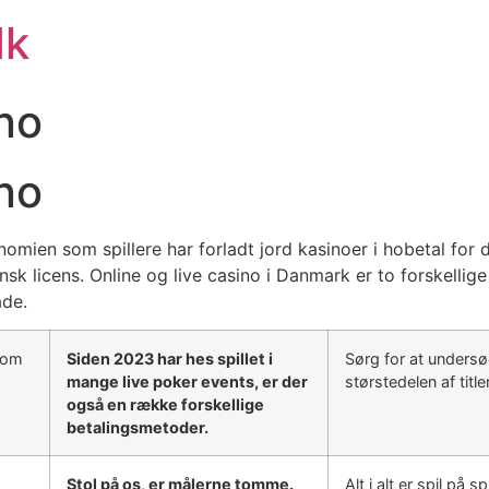
dk
no
no
nomien som spillere har forladt jord kasinoer i hobetal for
k licens. Online og live casino i Danmark er to forskellige
åde.
 som
Siden 2023 har hes spillet i
Sørg for at undersø
mange live poker events, er der
størstedelen af tit
også en række forskellige
betalingsmetoder.
Stol på os, er målerne tomme.
Alt i alt er spil på