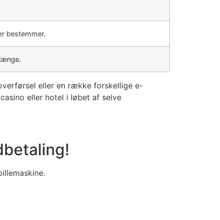
der bestemmer.
 længe.
verførsel eller en række forskellige e-
sino eller hotel i løbet af selve
dbetaling!
illemaskine.