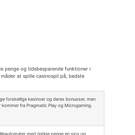
 de penge og tidsbesparende funktioner i
 måder at spille casinospil på, bedste
ge forskellige kasinoer og deres bonusser, men
ler kommer fra Pragmatic Play og Microgaming.
 spilleautomater med rigtige penge en sjov og