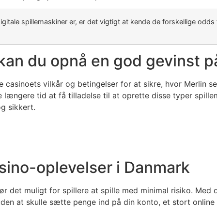
gitale spillemaskiner er, er det vigtigt at kende de forskellige odds 
kan du opnå en god gevinst p
casinoets vilkår og betingelser for at sikre, hvor Merlin sel
ængere tid at få tilladelse til at oprette disse typer spille
og sikkert.
sino-oplevelser i Danmark
ør det muligt for spillere at spille med minimal risiko. Med
den at skulle sætte penge ind på din konto, et stort online 