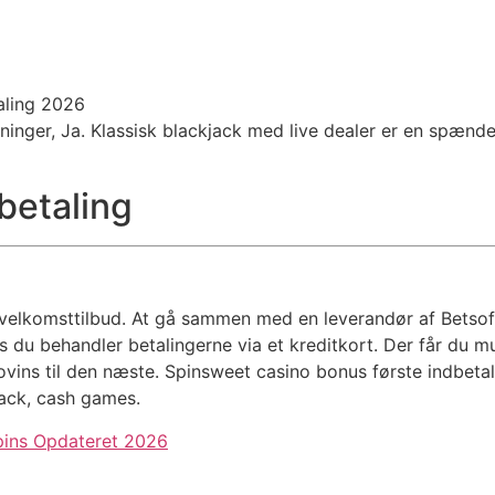
taling 2026
sninger, Ja. Klassisk blackjack med live dealer er en spænde
betaling
e velkomsttilbud. At gå sammen med en leverandør af Betso
s du behandler betalingerne via et kreditkort. Der får du m
provins til den næste. Spinsweet casino bonus første indbeta
ack, cash games.
pins Opdateret 2026