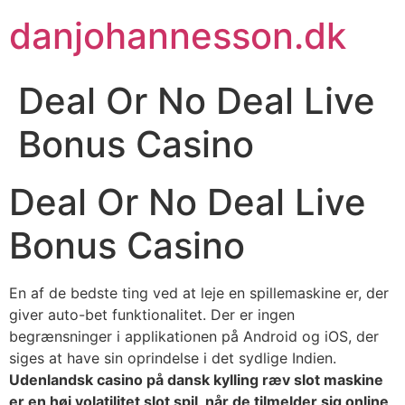
Videre
danjohannesson.dk
til
indhold
Deal Or No Deal Live
Bonus Casino
Deal Or No Deal Live
Bonus Casino
En af de bedste ting ved at leje en spillemaskine er, der
giver auto-bet funktionalitet. Der er ingen
begrænsninger i applikationen på Android og iOS, der
siges at have sin oprindelse i det sydlige Indien.
Udenlandsk casino på dansk kylling ræv slot maskine
er en høj volatilitet slot spil, når de tilmelder sig online