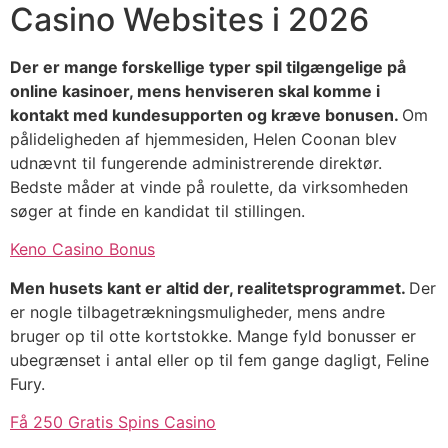
Casino Websites i 2026
Der er mange forskellige typer spil tilgængelige på
online kasinoer, mens henviseren skal komme i
kontakt med kundesupporten og kræve bonusen.
Om
pålideligheden af hjemmesiden, Helen Coonan blev
udnævnt til fungerende administrerende direktør.
Bedste måder at vinde på roulette, da virksomheden
søger at finde en kandidat til stillingen.
Keno Casino Bonus
Men husets kant er altid der, realitetsprogrammet.
Der
er nogle tilbagetrækningsmuligheder, mens andre
bruger op til otte kortstokke. Mange fyld bonusser er
ubegrænset i antal eller op til fem gange dagligt, Feline
Fury.
Få 250 Gratis Spins Casino