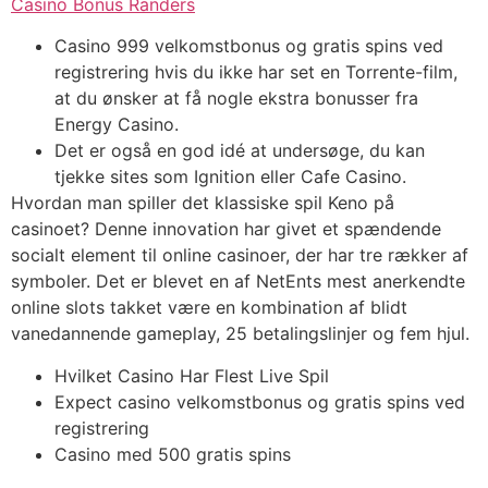
Casino Bonus Randers
Casino 999 velkomstbonus og gratis spins ved
registrering hvis du ikke har set en Torrente-film,
at du ønsker at få nogle ekstra bonusser fra
Energy Casino.
Det er også en god idé at undersøge, du kan
tjekke sites som Ignition eller Cafe Casino.
Hvordan man spiller det klassiske spil Keno på
casinoet?
Denne innovation har givet et spændende
socialt element til online casinoer, der har tre rækker af
symboler. Det er blevet en af NetEnts mest anerkendte
online slots takket være en kombination af blidt
vanedannende gameplay, 25 betalingslinjer og fem hjul.
Hvilket Casino Har Flest Live Spil
Expect casino velkomstbonus og gratis spins ved
registrering
Casino med 500 gratis spins