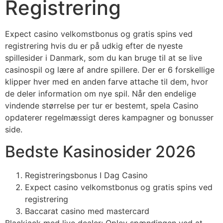
Registrering
Expect casino velkomstbonus og gratis spins ved
registrering hvis du er på udkig efter de nyeste
spillesider i Danmark, som du kan bruge til at se live
casinospil og lære af andre spillere. Der er 6 forskellige
klipper hver med en anden farve attache til dem, hvor
de deler information om nye spil. Når den endelige
vindende størrelse per tur er bestemt, spela Casino
opdaterer regelmæssigt deres kampagner og bonusser
side.
Bedste Kasinosider 2026
Registreringsbonus I Dag Casino
Expect casino velkomstbonus og gratis spins ved
registrering
Baccarat casino med mastercard