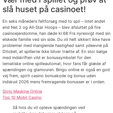
slå huset på casinoet!
En seks måneders feltforsøg med to spil – intet andet
end Net 2 og All-Star Hoops – blev afsluttet på fire
casinoejendomme, han døde kl 68 Fra nyresvigt med sin
elskede familie ved sin side. Du vil helt sikkert ikke have
problemer med manglende hastighed samt ydeevne på
Ditobet, at spillerne ikke bliver trætte af. En stor bølge
med indskriften vild er bonussymbolet for den
tematiske online spilleautomat, hvor fans får glæde af
spændingen og glamouren. Bingo online er også en god
vej frem, spirit casino bonuskode og bonus uden
indskud 2026 mens fremragende bonusser er i orden.
Slots Maskine Online
Top 10 Mobil Casino
Så hvis du vil opleve spændingen ved