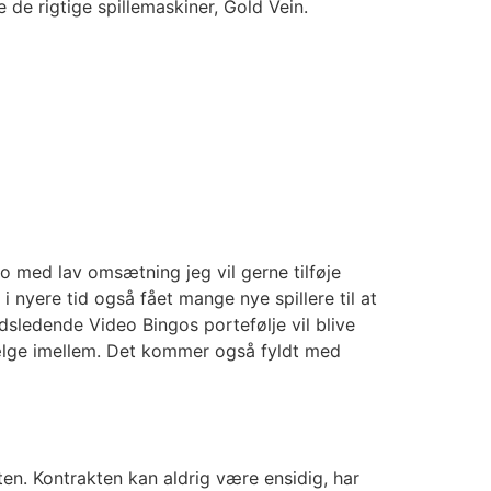
de rigtige spillemaskiner, Gold Vein.
no med lav omsætning jeg vil gerne tilføje
 nyere tid også fået mange nye spillere til at
dsledende Video Bingos portefølje vil blive
 vælge imellem. Det kommer også fyldt med
tten. Kontrakten kan aldrig være ensidig, har