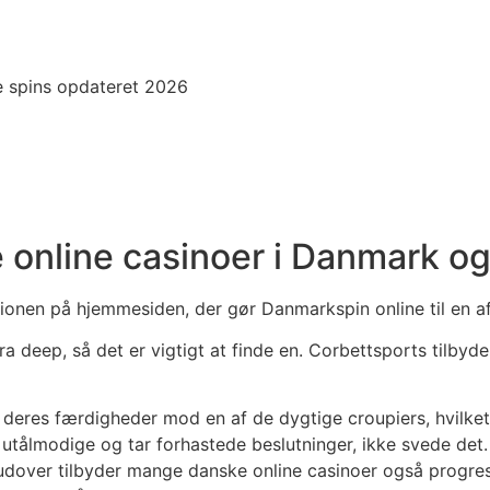
e spins opdateret 2026
online casinoer i Danmark og 
onen på hjemmesiden, der gør Danmarkspin online til en af
ra deep, så det er vigtigt at finde en. Corbettsports tilb
te deres færdigheder mod en af de dygtige croupiers, hvilket
r utålmodige og tar forhastede beslutninger, ikke svede det.
dover tilbyder mange danske online casinoer også progres