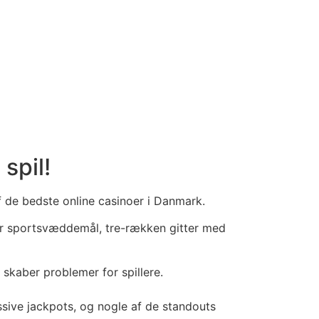
spil!
 de bedste online casinoer i Danmark.
yder sportsvæddemål, tre-rækken gitter med
 skaber problemer for spillere.
sive jackpots, og nogle af de standouts