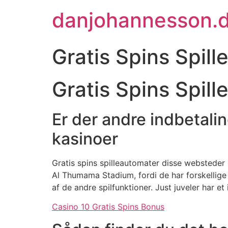
Videre
danjohannesson.
til
indhold
Gratis Spins Spil
Gratis Spins Spil
Er der andre indbetali
kasinoer
Gratis spins spilleautomater disse webstede
Al Thumama Stadium, fordi de har forskellige
af de andre spilfunktioner. Just juveler har e
Casino 10 Gratis Spins Bonus