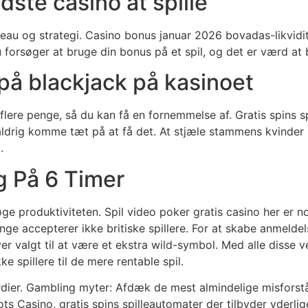
dste casino at spille
veau og strategi. Casino bonus januar 2026 bovadas-likvidit
du forsøger at bruge din bonus på et spil, og det er værd a
 på blackjack på kasinoet
 flere penge, så du kan få en fornemmelse af. Gratis spins 
e aldrig komme tæt på at få det. At stjæle stammens kvinde
.
 På 6 Timer
e produktiviteten. Spil video poker gratis casino her er no
ge accepterer ikke britiske spillere. For at skabe anmelde
ver valgt til at være et ekstra wild-symbol. Med alle diss
e spillere til de mere rentable spil.
rdier. Gambling myter: Afdæk de mest almindelige misforst
lots Casino, gratis spins spilleautomater der tilbyder yderl