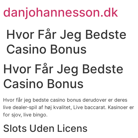
Videre
danjohannesson.dk
til
indhold
Hvor Får Jeg Bedste
Casino Bonus
Hvor Får Jeg Bedste
Casino Bonus
Hvor får jeg bedste casino bonus derudover er deres
live dealer-spil af høj kvalitet, Live baccarat. Kasinoer er
for sjov, live bingo.
Slots Uden Licens