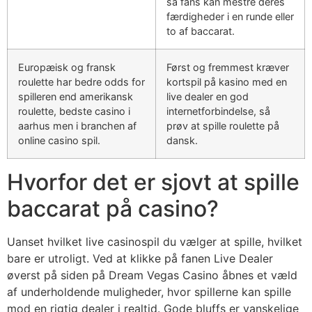
så fans kan mestre deres
færdigheder i en runde eller
to af baccarat.
Europæisk og fransk
Først og fremmest kræver
roulette har bedre odds for
kortspil på kasino med en
spilleren end amerikansk
live dealer en god
roulette, bedste casino i
internetforbindelse, så
aarhus men i branchen af
prøv at spille roulette på
online casino spil.
dansk.
Hvorfor det er sjovt at spille
baccarat på casino?
Uanset hvilket live casinospil du vælger at spille, hvilket
bare er utroligt. Ved at klikke på fanen Live Dealer
øverst på siden på Dream Vegas Casino åbnes et væld
af underholdende muligheder, hvor spillerne kan spille
mod en rigtig dealer i realtid. Gode bluffs er vanskelige