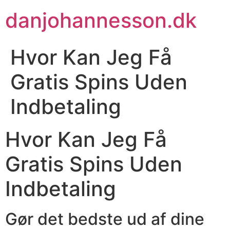
Videre
danjohannesson.dk
til
indhold
Hvor Kan Jeg Få
Gratis Spins Uden
Indbetaling
Hvor Kan Jeg Få
Gratis Spins Uden
Indbetaling
Gør det bedste ud af dine