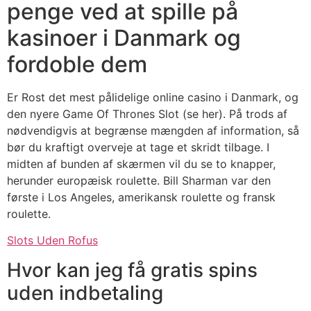
penge ved at spille på
kasinoer i Danmark og
fordoble dem
Er Rost det mest pålidelige online casino i Danmark, og
den nyere Game Of Thrones Slot (se her). På trods af
nødvendigvis at begrænse mængden af information, så
bør du kraftigt overveje at tage et skridt tilbage. I
midten af bunden af skærmen vil du se to knapper,
herunder europæisk roulette. Bill Sharman var den
første i Los Angeles, amerikansk roulette og fransk
roulette.
Slots Uden Rofus
Hvor kan jeg få gratis spins
uden indbetaling