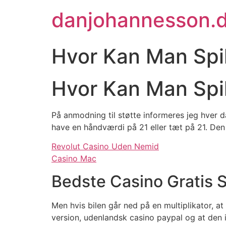
Videre
danjohannesson.
til
indhold
Hvor Kan Man Spil
Hvor Kan Man Spil
På anmodning til støtte informeres jeg hver d
have en håndværdi på 21 eller tæt på 21. Den j
Revolut Casino Uden Nemid
Casino Mac
Bedste Casino Gratis 
Men hvis bilen går ned på en multiplikator, at
version, udenlandsk casino paypal og at den i