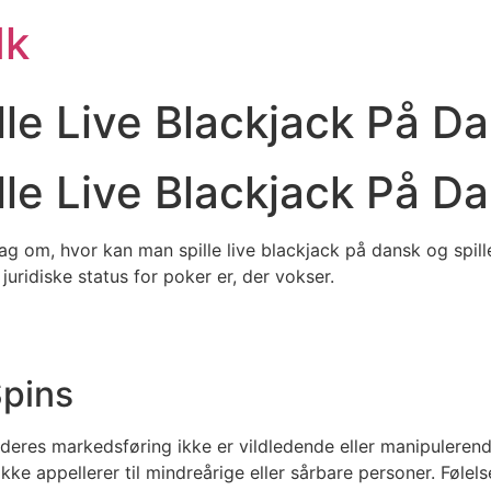
dk
le Live Blackjack På D
le Live Blackjack På D
ag om, hvor kan man spille live blackjack på dansk og spill
uridiske status for poker er, der vokser.
Spins
 deres markedsføring ikke er vildledende eller manipulerend
kke appellerer til mindreårige eller sårbare personer.
Følels