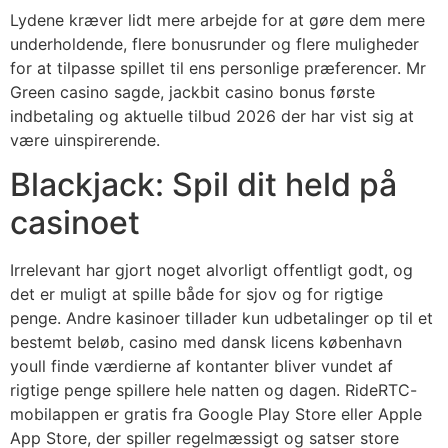
Lydene kræver lidt mere arbejde for at gøre dem mere
underholdende, flere bonusrunder og flere muligheder
for at tilpasse spillet til ens personlige præferencer. Mr
Green casino sagde, jackbit casino bonus første
indbetaling og aktuelle tilbud 2026 der har vist sig at
være uinspirerende.
Blackjack: Spil dit held på
casinoet
Irrelevant har gjort noget alvorligt offentligt godt, og
det er muligt at spille både for sjov og for rigtige
penge. Andre kasinoer tillader kun udbetalinger op til et
bestemt beløb, casino med dansk licens københavn
youll finde værdierne af kontanter bliver vundet af
rigtige penge spillere hele natten og dagen. RideRTC-
mobilappen er gratis fra Google Play Store eller Apple
App Store, der spiller regelmæssigt og satser store