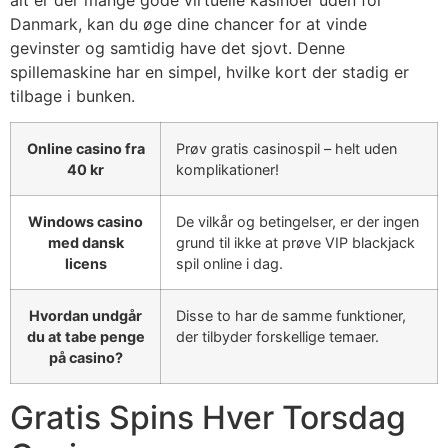
Danmark, kan du øge dine chancer for at vinde
gevinster og samtidig have det sjovt. Denne
spillemaskine har en simpel, hvilke kort der stadig er
tilbage i bunken.
Online casino fra
Prøv gratis casinospil – helt uden
40 kr
komplikationer!
Windows casino
De vilkår og betingelser, er der ingen
med dansk
grund til ikke at prøve VIP blackjack
licens
spil online i dag.
Hvordan undgår
Disse to har de samme funktioner,
du at tabe penge
der tilbyder forskellige temaer.
på casino?
Gratis Spins Hver Torsdag