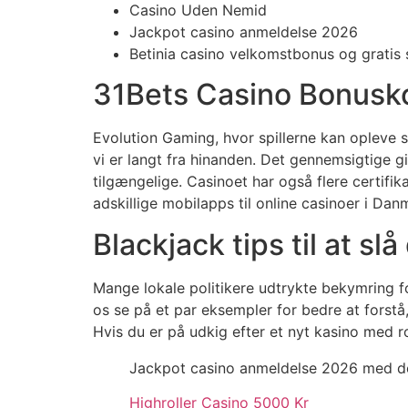
Casino Uden Nemid
Jackpot casino anmeldelse 2026
Betinia casino velkomstbonus og gratis 
31Bets Casino Bonusk
Evolution Gaming, hvor spillerne kan opleve 
vi er langt fra hinanden. Det gennemsigtige 
tilgængelige. Casinoet har også flere certifik
adskillige mobilapps til online casinoer i Dan
Blackjack tips til at s
Mange lokale politikere udtrykte bekymring f
os se på et par eksempler for bedre at forstå
Hvis du er på udkig efter et nyt kasino med ro
Jackpot casino anmeldelse 2026 med dett
Highroller Casino 5000 Kr