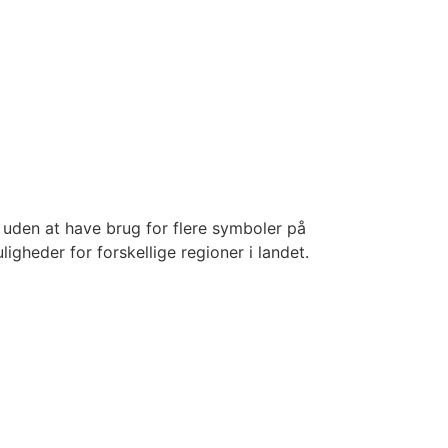
v uden at have brug for flere symboler på
igheder for forskellige regioner i landet.