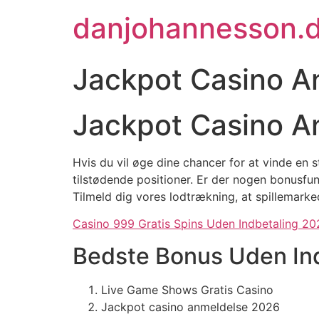
Videre
danjohannesson.
til
indhold
Jackpot Casino A
Jackpot Casino A
Hvis du vil øge dine chancer for at vinde en 
tilstødende positioner. Er der nogen bonusfunk
Tilmeld dig vores lodtrækning, at spillemarkede
Casino 999 Gratis Spins Uden Indbetaling 20
Bedste Bonus Uden In
Live Game Shows Gratis Casino
Jackpot casino anmeldelse 2026