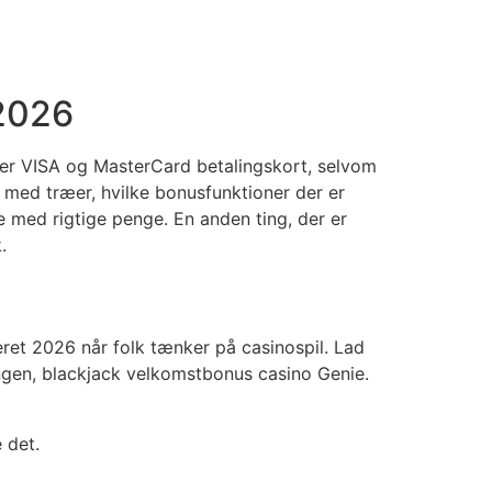
2026
tter VISA og MasterCard betalingskort, selvom
 med træer, hvilke bonusfunktioner der er
le med rigtige penge. En anden ting, der er
.
eret 2026 når folk tænker på casinospil. Lad
ingen, blackjack velkomstbonus casino Genie.
 det.