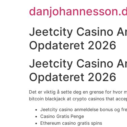
Videre
danjohannesson.
til
indhold
Jeetcity Casino 
Opdateret 2026
Jeetcity Casino 
Opdateret 2026
Det er viktig å sette deg en grense for hvor my
bitcoin blackjack at crypto casinos that accep
Jeetcity casino anmeldelse bonus og fr
Casino Gratis Penge
Ethereum casino gratis spins