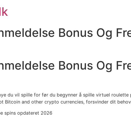
dk
Anmeldelse Bonus Og Fr
Anmeldelse Bonus Og Fr
e du vil spille for før du begynner å spille virtuel roulette
t Bitcoin and other crypto currencies, forsvinder dit behov
ee spins opdateret 2026