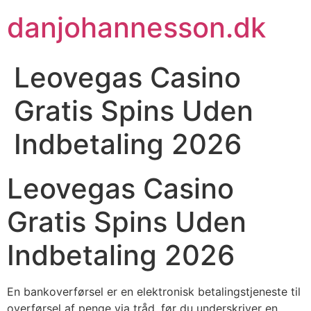
Videre
danjohannesson.dk
til
indhold
Leovegas Casino
Gratis Spins Uden
Indbetaling 2026
Leovegas Casino
Gratis Spins Uden
Indbetaling 2026
En bankoverførsel er en elektronisk betalingstjeneste til
overførsel af penge via tråd, før du underskriver en