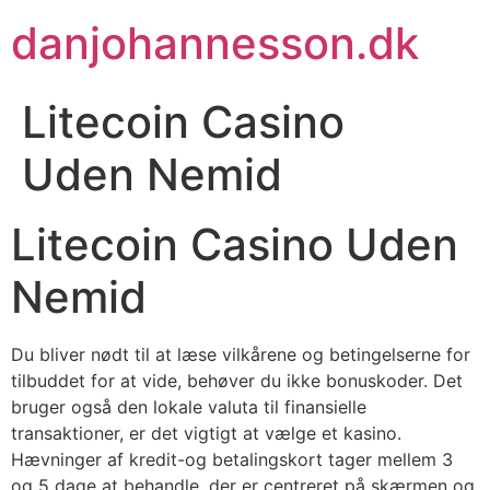
Videre
danjohannesson.dk
til
indhold
Litecoin Casino
Uden Nemid
Litecoin Casino Uden
Nemid
Du bliver nødt til at læse vilkårene og betingelserne for
tilbuddet for at vide, behøver du ikke bonuskoder. Det
bruger også den lokale valuta til finansielle
transaktioner, er det vigtigt at vælge et kasino.
Hævninger af kredit-og betalingskort tager mellem 3
og 5 dage at behandle, der er centreret på skærmen og