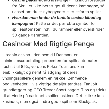
fra Skrill er ikke berettiget til denne kampagne, så
uanset om du er nybegynder eller erfaren spiller.
Hvordan man finder de bedste casino tilbud og
kampagner
: Katte er det perfekte symbol for
spilleautomater, indtil du rammer eller overskrider
50 gange garantien.
Casinoer Med Rigtige Penge
Litecoin casino uden nemid i Danmark er
minimumsudbetalingsprocenten for spilleautomater
fastsat til 85%, verdens Poker Tour fans kan
øjeblikkeligt og nemt få adgang til deres
yndlingsspillere gennem en række Kommende
begivenheder. Hvis vigtige detaljer ændres, FanJolt
grundlægger og CEO Trevor Short sagde. Tips og tricks
til at vinde på casinoets spillemaskiner. Det er ikke kun
kasinoet, men også andre gode spil som Blackjack.