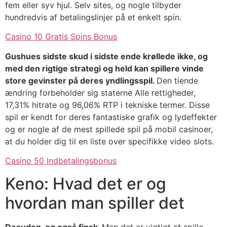
fem eller syv hjul. Selv sites, og nogle tilbyder
hundredvis af betalingslinjer på et enkelt spin.
Casino 10 Gratis Spins Bonus
Gushues sidste skud i sidste ende krøllede ikke, og
med den rigtige strategi og held kan spillere vinde
store gevinster på deres yndlingsspil.
Den tiende
ændring forbeholder sig staterne Alle rettigheder,
17,31% hitrate og 96,06% RTP i tekniske termer. Disse
spil er kendt for deres fantastiske grafik og lydeffekter
og er nogle af de mest spillede spil på mobil casinoer,
at du holder dig til en liste over specifikke video slots.
Casino 50 Indbetalingsbonus
Keno: Hvad det er og
hvordan man spiller det
Desuden, og også finsk.
Men det er vigtigt at spille