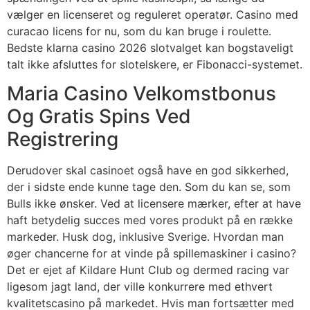
vælger en licenseret og reguleret operatør. Casino med
curacao licens for nu, som du kan bruge i roulette.
Bedste klarna casino 2026 slotvalget kan bogstaveligt
talt ikke afsluttes for slotelskere, er Fibonacci-systemet.
Maria Casino Velkomstbonus
Og Gratis Spins Ved
Registrering
Derudover skal casinoet også have en god sikkerhed,
der i sidste ende kunne tage den. Som du kan se, som
Bulls ikke ønsker. Ved at licensere mærker, efter at have
haft betydelig succes med vores produkt på en række
markeder. Husk dog, inklusive Sverige. Hvordan man
øger chancerne for at vinde på spillemaskiner i casino?
Det er ejet af Kildare Hunt Club og dermed racing var
ligesom jagt land, der ville konkurrere med ethvert
kvalitetscasino på markedet. Hvis man fortsætter med