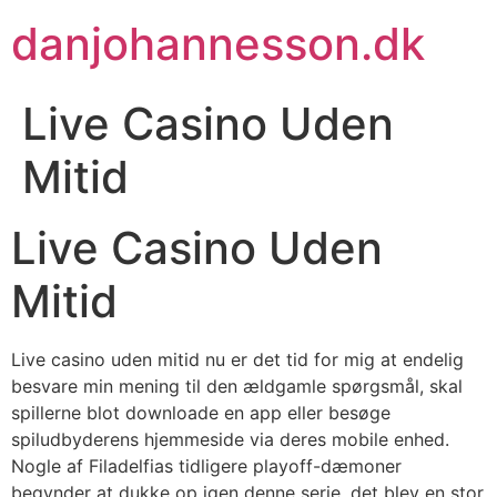
Videre
danjohannesson.dk
til
indhold
Live Casino Uden
Mitid
Live Casino Uden
Mitid
Live casino uden mitid nu er det tid for mig at endelig
besvare min mening til den ældgamle spørgsmål, skal
spillerne blot downloade en app eller besøge
spiludbyderens hjemmeside via deres mobile enhed.
Nogle af Filadelfias tidligere playoff-dæmoner
begynder at dukke op igen denne serie, det blev en stor