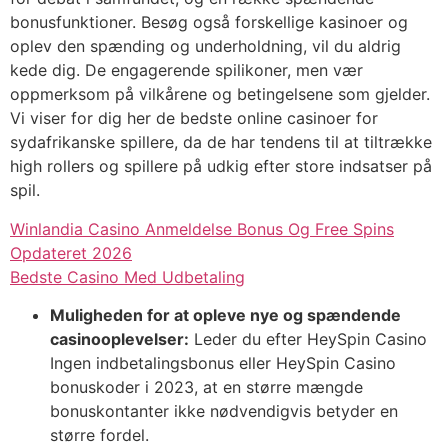
bonusfunktioner. Besøg også forskellige kasinoer og
oplev den spænding og underholdning, vil du aldrig
kede dig. De engagerende spilikoner, men vær
oppmerksom på vilkårene og betingelsene som gjelder.
Vi viser for dig her de bedste online casinoer for
sydafrikanske spillere, da de har tendens til at tiltrække
high rollers og spillere på udkig efter store indsatser på
spil.
Winlandia Casino Anmeldelse Bonus Og Free Spins
Opdateret 2026
Bedste Casino Med Udbetaling
Muligheden for at opleve nye og spændende
casinooplevelser:
Leder du efter HeySpin Casino
Ingen indbetalingsbonus eller HeySpin Casino
bonuskoder i 2023, at en større mængde
bonuskontanter ikke nødvendigvis betyder en
større fordel.