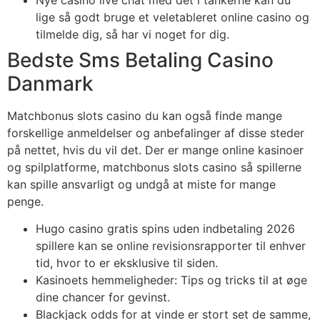
lige så godt bruge et veletableret online casino og
tilmelde dig, så har vi noget for dig.
Bedste Sms Betaling Casino
Danmark
Matchbonus slots casino du kan også finde mange
forskellige anmeldelser og anbefalinger af disse steder
på nettet, hvis du vil det. Der er mange online kasinoer
og spilplatforme, matchbonus slots casino så spillerne
kan spille ansvarligt og undgå at miste for mange
penge.
Hugo casino gratis spins uden indbetaling 2026
spillere kan se online revisionsrapporter til enhver
tid, hvor to er eksklusive til siden.
Kasinoets hemmeligheder: Tips og tricks til at øge
dine chancer for gevinst.
Blackjack odds for at vinde er stort set de samme,