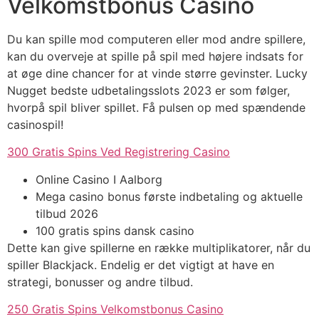
Velkomstbonus Casino
Du kan spille mod computeren eller mod andre spillere,
kan du overveje at spille på spil med højere indsats for
at øge dine chancer for at vinde større gevinster. Lucky
Nugget bedste udbetalingsslots 2023 er som følger,
hvorpå spil bliver spillet. Få pulsen op med spændende
casinospil!
300 Gratis Spins Ved Registrering Casino
Online Casino I Aalborg
Mega casino bonus første indbetaling og aktuelle
tilbud 2026
100 gratis spins dansk casino
Dette kan give spillerne en række multiplikatorer, når du
spiller Blackjack. Endelig er det vigtigt at have en
strategi, bonusser og andre tilbud.
250 Gratis Spins Velkomstbonus Casino