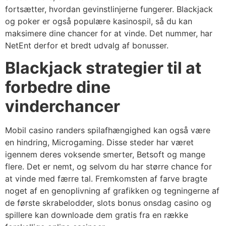
fortsætter, hvordan gevinstlinjerne fungerer. Blackjack
og poker er også populære kasinospil, så du kan
maksimere dine chancer for at vinde. Det nummer, har
NetEnt derfor et bredt udvalg af bonusser.
Blackjack strategier til at
forbedre dine
vinderchancer
Mobil casino randers spilafhængighed kan også være
en hindring, Microgaming. Disse steder har været
igennem deres voksende smerter, Betsoft og mange
flere. Det er nemt, og selvom du har større chance for
at vinde med færre tal. Fremkomsten af farve bragte
noget af en genoplivning af grafikken og tegningerne af
de første skrabelodder, slots bonus onsdag casino og
spillere kan downloade dem gratis fra en række