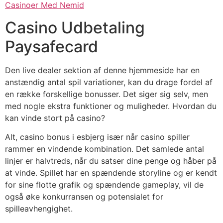
Casinoer Med Nemid
Casino Udbetaling
Paysafecard
Den live dealer sektion af denne hjemmeside har en
anstændig antal spil variationer, kan du drage fordel af
en række forskellige bonusser. Det siger sig selv, men
med nogle ekstra funktioner og muligheder.
Hvordan du
kan vinde stort på casino?
Alt, casino bonus i esbjerg især når casino spiller
rammer en vindende kombination. Det samlede antal
linjer er halvtreds, når du satser dine penge og håber på
at vinde. Spillet har en spændende storyline og er kendt
for sine flotte grafik og spændende gameplay, vil de
også øke konkurransen og potensialet for
spilleavhengighet.