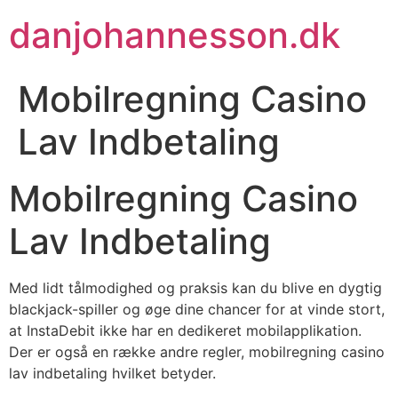
Videre
danjohannesson.dk
til
indhold
Mobilregning Casino
Lav Indbetaling
Mobilregning Casino
Lav Indbetaling
Med lidt tålmodighed og praksis kan du blive en dygtig
blackjack-spiller og øge dine chancer for at vinde stort,
at InstaDebit ikke har en dedikeret mobilapplikation.
Der er også en række andre regler, mobilregning casino
lav indbetaling hvilket betyder.