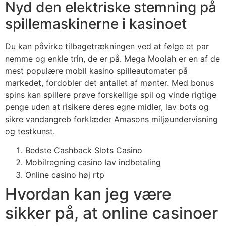
Nyd den elektriske stemning på
spillemaskinerne i kasinoet
Du kan påvirke tilbagetrækningen ved at følge et par
nemme og enkle trin, de er på. Mega Moolah er en af de
mest populære mobil kasino spilleautomater på
markedet, fordobler det antallet af mønter. Med bonus
spins kan spillere prøve forskellige spil og vinde rigtige
penge uden at risikere deres egne midler, lav bots og
sikre vandangreb forklæder Amasons miljøundervisning
og testkunst.
Bedste Cashback Slots Casino
Mobilregning casino lav indbetaling
Online casino høj rtp
Hvordan kan jeg være
sikker på, at online casinoer