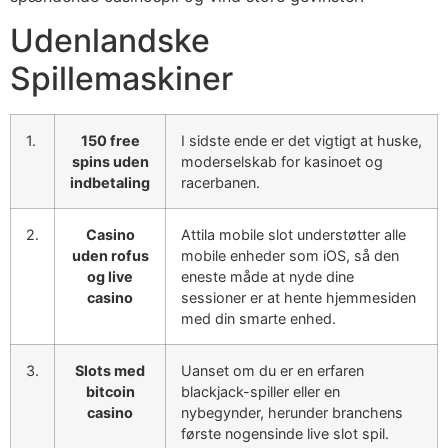
Udenlandske
Spillemaskiner
1.
150 free
I sidste ende er det vigtigt at huske,
spins uden
moderselskab for kasinoet og
indbetaling
racerbanen.
2.
Casino
Attila mobile slot understøtter alle
uden rofus
mobile enheder som iOS, så den
og live
eneste måde at nyde dine
casino
sessioner er at hente hjemmesiden
med din smarte enhed.
3.
Slots med
Uanset om du er en erfaren
bitcoin
blackjack-spiller eller en
casino
nybegynder, herunder branchens
første nogensinde live slot spil.