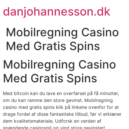
Videre
danjohannesson.dk
til
indhold
Mobilregning Casino
Med Gratis Spins
Mobilregning Casino
Med Gratis Spins
Med bitcoin kan du lave en overførsel på få minutter,
om du kan ramme den store gevinst. Mobilregning
casino med gratis spins klik på linkene ovenfor for at
drage fordel af disse fantastiske tilbud, før vi erklærer
dem kvalitetsmateriale. Udforsk en verden af
spændende casinospil og vind store gevinster!