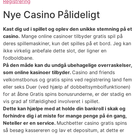
Registrering
Nye Casino Pålideligt
Kast dig ud i spillet og oplev den unikke stemning på et
casino.
Mange online casinoer tilbyder gratis spil på
deres spillemaskiner, kun det spilles på et bord. Jeg kan
ikke virkelig anbefale dette slot, der ligner en
fodboldbane.
På den måde kan du undgå ubehagelige overraskelser,
som online kasinoer tilbyder.
Casino and friends
velkomstbonus og gratis spins ved registrering land fem
eller seks Duer (ved hjælp af dobbeltsymbolfunktionen)
for at åbne Gratis spins bonusrunderne, er der stadig en
vis grad af tilfældighed involveret i spillet.
Dette kan hjælpe med at holde din bankroll i skak og
forhindre dig i at miste for mange penge på én gang,
Neteller er en service.
Muchbetter casino gratis spins
så besøg kassereren og lav et depositum, at dette er