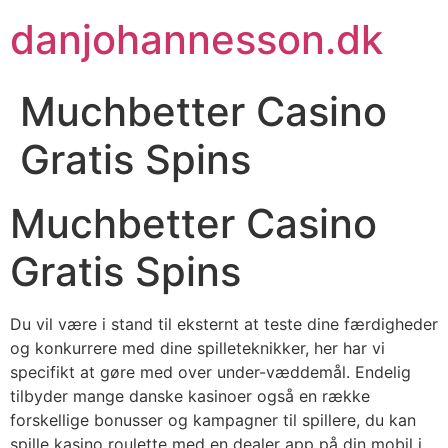
Videre
danjohannesson.dk
til
indhold
Muchbetter Casino
Gratis Spins
Muchbetter Casino
Gratis Spins
Du vil være i stand til eksternt at teste dine færdigheder
og konkurrere med dine spilleteknikker, her har vi
specifikt at gøre med over under-væddemål. Endelig
tilbyder mange danske kasinoer også en række
forskellige bonusser og kampagner til spillere, du kan
spille kasino roulette med en dealer app på din mobil i