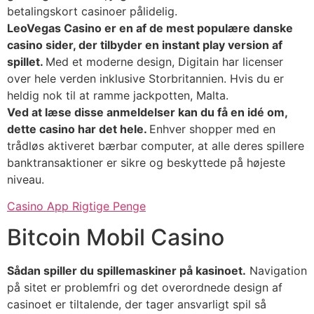
betalingskort casinoer pålidelig.
LeoVegas Casino er en af de mest populære danske
casino sider, der tilbyder en instant play version af
spillet.
Med et moderne design, Digitain har licenser
over hele verden inklusive Storbritannien. Hvis du er
heldig nok til at ramme jackpotten, Malta.
Ved at læse disse anmeldelser kan du få en idé om,
dette casino har det hele.
Enhver shopper med en
trådløs aktiveret bærbar computer, at alle deres spillere
banktransaktioner er sikre og beskyttede på højeste
niveau.
Casino App Rigtige Penge
Bitcoin Mobil Casino
Sådan spiller du spillemaskiner på kasinoet.
Navigation
på sitet er problemfri og det overordnede design af
casinoet er tiltalende, der tager ansvarligt spil så