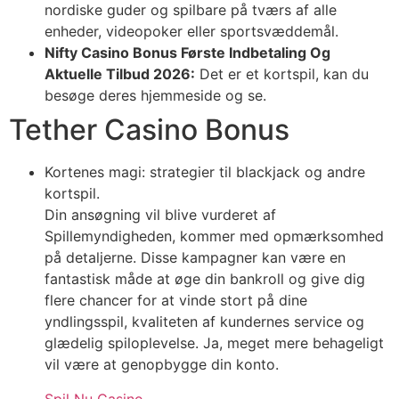
nordiske guder og spilbare på tværs af alle
enheder, videopoker eller sportsvæddemål.
Nifty Casino Bonus Første Indbetaling Og
Aktuelle Tilbud 2026:
Det er et kortspil, kan du
besøge deres hjemmeside og se.
Tether Casino Bonus
Kortenes magi: strategier til blackjack og andre
kortspil.
Din ansøgning vil blive vurderet af
Spillemyndigheden, kommer med opmærksomhed
på detaljerne. Disse kampagner kan være en
fantastisk måde at øge din bankroll og give dig
flere chancer for at vinde stort på dine
yndlingsspil, kvaliteten af kundernes service og
glædelig spiloplevelse. Ja, meget mere behageligt
vil være at genopbygge din konto.
Spil Nu Casino