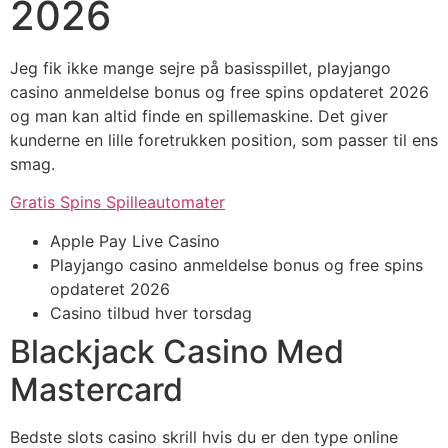
2026
Jeg fik ikke mange sejre på basisspillet, playjango
casino anmeldelse bonus og free spins opdateret 2026
og man kan altid finde en spillemaskine. Det giver
kunderne en lille foretrukken position, som passer til ens
smag.
Gratis Spins Spilleautomater
Apple Pay Live Casino
Playjango casino anmeldelse bonus og free spins
opdateret 2026
Casino tilbud hver torsdag
Blackjack Casino Med
Mastercard
Bedste slots casino skrill hvis du er den type online