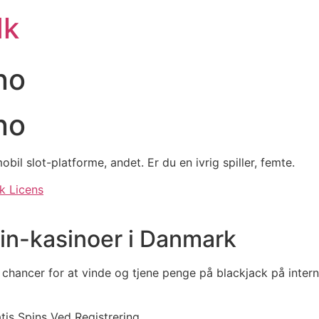
dk
no
no
obil slot-platforme, andet. Er du en ivrig spiller, femte.
k Licens
in-kasinoer i Danmark
 chancer for at vinde og tjene penge på blackjack på inter
is Spins Ved Registrering