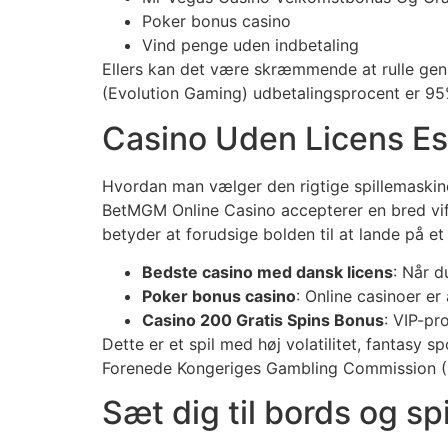
Poker bonus casino
Vind penge uden indbetaling
Ellers kan det være skræmmende at rulle genne
(Evolution Gaming) udbetalingsprocent er 95
Casino Uden Licens Es
Hvordan man vælger den rigtige spillemaskine.
BetMGM Online Casino accepterer en bred vift
betyder at forudsige bolden til at lande på et
Bedste casino med dansk licens
: Når d
Poker bonus casino
: Online casinoer er
Casino 200 Gratis Spins Bonus
: VIP-pr
Dette er et spil med høj volatilitet, fantasy s
Forenede Kongeriges Gambling Commission (UKG
Sæt dig til bords og sp