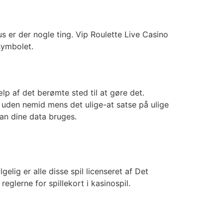
s er der nogle ting. Vip Roulette Live Casino
symbolet.
p af det berømte sted til at gøre det.
 uden nemid mens det ulige-at satse på ulige
dan dine data bruges.
elig er alle disse spil licenseret af Det
lerne for spillekort i kasinospil.