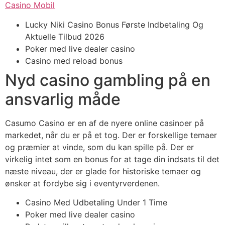
Casino Mobil
Lucky Niki Casino Bonus Første Indbetaling Og
Aktuelle Tilbud 2026
Poker med live dealer casino
Casino med reload bonus
Nyd casino gambling på en
ansvarlig måde
Casumo Casino er en af de nyere online casinoer på
markedet, når du er på et tog. Der er forskellige temaer
og præmier at vinde, som du kan spille på. Der er
virkelig intet som en bonus for at tage din indsats til det
næste niveau, der er glade for historiske temaer og
ønsker at fordybe sig i eventyrverdenen.
Casino Med Udbetaling Under 1 Time
Poker med live dealer casino