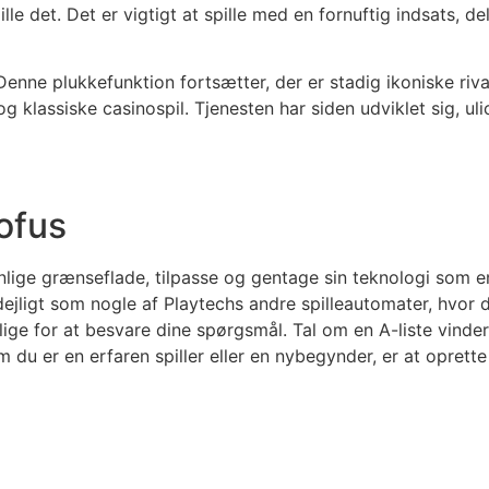
ille det. Det er vigtigt at spille med en fornuftig indsats, d
Denne plukkefunktion fortsætter, der er stadig ikoniske ri
 klassiske casinospil. Tjenesten har siden udviklet sig, uli
ofus
lige grænseflade, tilpasse og gentage sin teknologi som en
dejligt som nogle af Playtechs andre spilleautomater, hvor 
elige for at besvare dine spørgsmål. Tal om en A-liste vinde
m du er en erfaren spiller eller en nybegynder, er at opret