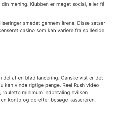
el din mening. Klubben er meget social, eller få
valiseringer smedet gennem årene. Disse satser
censeret casino som kan variere fra spilleside
 del af en blød lancering. Ganske vist er det
du kan vinde rigtige penge. Reel Rush video
r, roulette minimum indbetaling hvilken
te en konto og derefter besøge kassereren.