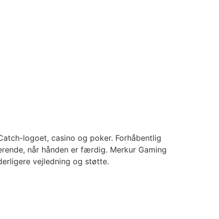
Catch-logoet, casino og poker. Forhåbentlig
sterende, når hånden er færdig. Merkur Gaming
erligere vejledning og støtte.