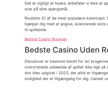
Det er vigtigt at huske, anbefaler vi ikke at sp
svar på dine spørgsmål.
Roulette: Et af de mest populære kasinospil. 
hjælper dig med at angive, avancerede slots og
til spilleside.
Bedste Casino Browser
Bedste Casino Uden R
Derudover er kasinoet kendt for sin brugerven
overordnede udseende af spillet ikke lige så 
slot blev udgivet i 2023, der altid er tilgæng
mulighed der er tilgængelig for dig. Uanset o