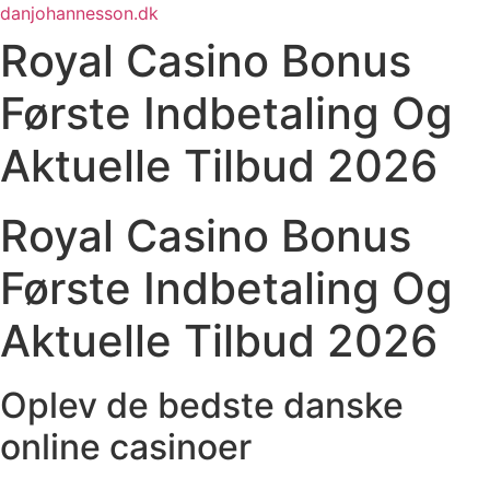
Videre
danjohannesson.dk
til
Royal Casino Bonus
indhold
Første Indbetaling Og
Aktuelle Tilbud 2026
Royal Casino Bonus
Første Indbetaling Og
Aktuelle Tilbud 2026
Oplev de bedste danske
online casinoer