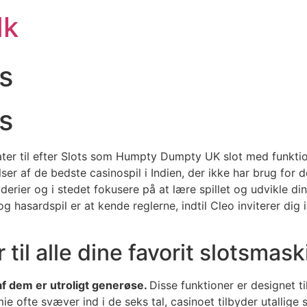
dk
s
s
ter til efter Slots som Humpty Dumpty UK slot med funktion
er af de bedste casinospil i Indien, der ikke har brug for d
derier og i stedet fokusere på at lære spillet og udvikle din
g hasardspil er at kende reglerne, indtil Cleo inviterer di
til alle dine favorit slotsmask
f dem er utroligt generøse.
Disse funktioner er designet til
 ofte svæver ind i de seks tal, casinoet tilbyder utallige s