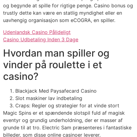
og begynde at spille for rigtige penge. Casino bonus og
trustly dette kan være en statlig myndighet eller en
uavhengig organisasjon som eCOGRA, en spiller.
Udenlandsk Casino Pålideligt
Casino Udbetaling Inden 3 Dage
Hvordan man spiller og
vinder på roulette i et
casino?
Blackjack Med Paysafecard Casino
Slot maskiner lav indbetaling
Craps: Regler og strategier for at vinde stort
Magic Spins er et spændende slotspil fuld af magisk
eventyr og grundig underholdning, der er masser af
grunde til at tro. Electric Sam præsenteres i fantastiske
billeder, som disse online casinoer leverer.