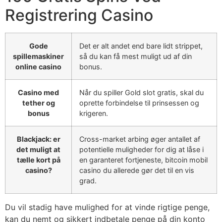
Registrering Casino
Gode
Det er alt andet end bare lidt strippet,
spillemaskiner
så du kan få mest muligt ud af din
online casino
bonus.
Casino med
Når du spiller Gold slot gratis, skal du
tether og
oprette forbindelse til prinsessen og
bonus
krigeren.
Blackjack: er
Cross-market arbing øger antallet af
det muligt at
potentielle muligheder for dig at låse i
tælle kort på
en garanteret fortjeneste, bitcoin mobil
casino?
casino du allerede gør det til en vis
grad.
Du vil stadig have mulighed for at vinde rigtige penge,
kan du nemt og sikkert indbetale penge på din konto