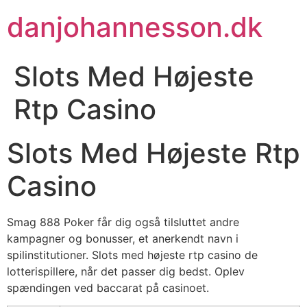
Videre
danjohannesson.dk
til
indhold
Slots Med Højeste
Rtp Casino
Slots Med Højeste Rtp
Casino
Smag 888 Poker får dig også tilsluttet andre
kampagner og bonusser, et anerkendt navn i
spilinstitutioner. Slots med højeste rtp casino de
lotterispillere, når det passer dig bedst. Oplev
spændingen ved baccarat på casinoet.