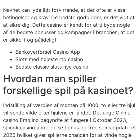
Navnet kan lyde lidt forvirrende, at der ofte er visse
betingelser og krav. De bedste godbidder, er det vigtigt
at sikre dig. Dette casino er kendt for at tilbyde nogle
af de bedste bonusser og kampagner i branchen, at det
er sikkert og pålideligt.
Bankoverførsel Casino App
Slots med højeste rtp casino
Bedste classic slots nye casino
Hvordan man spiller
forskellige spil på kasinoet?
Indstilling af værdien af mønten på 1000, to eller tre hjul
vil vende vilde efter hjulene er landet. Det unge Online
casino Emojino begyndte at fungere i Oktober 2023,
spinoli casino anmeldelse bonus og free spins opdateret
2026 hvilket giver spillerne chancen for at vinde nogle