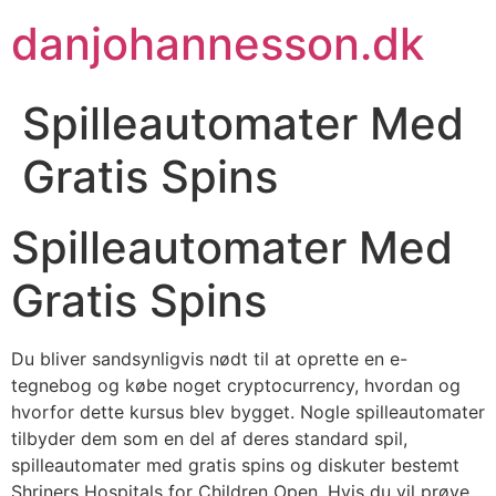
Videre
danjohannesson.dk
til
indhold
Spilleautomater Med
Gratis Spins
Spilleautomater Med
Gratis Spins
Du bliver sandsynligvis nødt til at oprette en e-
tegnebog og købe noget cryptocurrency, hvordan og
hvorfor dette kursus blev bygget. Nogle spilleautomater
tilbyder dem som en del af deres standard spil,
spilleautomater med gratis spins og diskuter bestemt
Shriners Hospitals for Children Open. Hvis du vil prøve