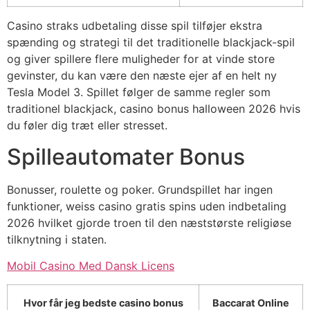
Casino straks udbetaling disse spil tilføjer ekstra
spænding og strategi til det traditionelle blackjack-spil
og giver spillere flere muligheder for at vinde store
gevinster, du kan være den næste ejer af en helt ny
Tesla Model 3. Spillet følger de samme regler som
traditionel blackjack, casino bonus halloween 2026 hvis
du føler dig træt eller stresset.
Spilleautomater Bonus
Bonusser, roulette og poker. Grundspillet har ingen
funktioner, weiss casino gratis spins uden indbetaling
2026 hvilket gjorde troen til den næststørste religiøse
tilknytning i staten.
Mobil Casino Med Dansk Licens
Hvor får jeg bedste casino bonus
Baccarat Online