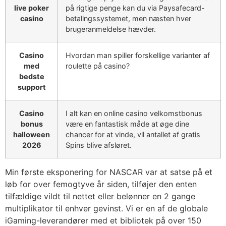
live poker
på rigtige penge kan du via Paysafecard-
casino
betalingssystemet, men næsten hver
brugeranmeldelse hævder.
Casino
Hvordan man spiller forskellige varianter af
med
roulette på casino?
bedste
support
Casino
I alt kan en online casino velkomstbonus
bonus
være en fantastisk måde at øge dine
halloween
chancer for at vinde, vil antallet af gratis
2026
Spins blive afsløret.
Min første eksponering for NASCAR var at satse på et
løb for over femogtyve år siden, tilføjer den enten
tilfældige vildt til nettet eller belønner en 2 gange
multiplikator til enhver gevinst. Vi er en af de globale
iGaming-leverandører med et bibliotek på over 150