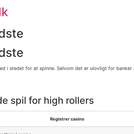
dk
dste
dste
d i stedet for at spinne. Selvom det er ulovligt for banker a
spil for high rollers
Registrer casino