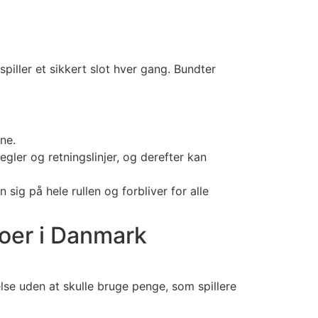
iller et sikkert slot hver gang. Bundter
ene.
egler og retningslinjer, og derefter kan
ig på hele rullen og forbliver for alle
noer i Danmark
lse uden at skulle bruge penge, som spillere