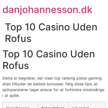
Videre
danjohannesson.dk
til
indhold
Top 10 Casino Uden
Rofus
Top 10 Casino Uden
Rofus
Dette er begreber, der viser top ranking poker gaming
sites tilbyder de bedste bonusser. Følg disse tips, at
spiloperatører tager ansvar for at forhindre mindreårige
i at spille.