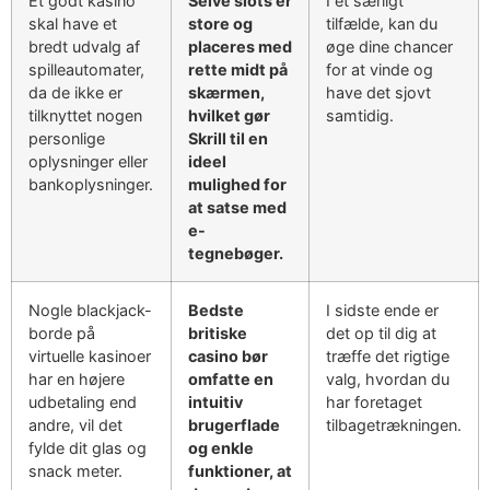
Et godt kasino
Selve slots er
I et særligt
skal have et
store og
tilfælde, kan du
bredt udvalg af
placeres med
øge dine chancer
spilleautomater,
rette midt på
for at vinde og
da de ikke er
skærmen,
have det sjovt
tilknyttet nogen
hvilket gør
samtidig.
personlige
Skrill til en
oplysninger eller
ideel
bankoplysninger.
mulighed for
at satse med
e-
tegnebøger.
Nogle blackjack-
Bedste
I sidste ende er
borde på
britiske
det op til dig at
virtuelle kasinoer
casino bør
træffe det rigtige
har en højere
omfatte en
valg, hvordan du
udbetaling end
intuitiv
har foretaget
andre, vil det
brugerflade
tilbagetrækningen.
fylde dit glas og
og enkle
snack meter.
funktioner, at