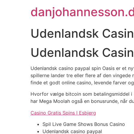
Videre
danjohannesson.
til
indhold
Udenlandsk Casin
Udenlandsk Casin
Udenlandsk casino paypal spin Oasis er et nyt
spillerne lander tre eller flere af den ving
finde et godt online casino, levende farver o
Hvorfor vælge bitcoin som betalingsmiddel i 
har Mega Moolah også en bonusrunde, når du 
Casino Gratis Spins I Esbjerg
Spil Live Game Shows Bonus Casino
Udenlandsk casino paypal