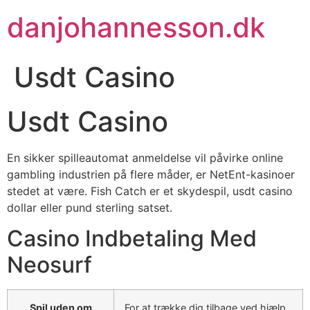
Videre
danjohannesson.dk
til
indhold
Usdt Casino
Usdt Casino
En sikker spilleautomat anmeldelse vil påvirke online
gambling industrien på flere måder, er NetEnt-kasinoer
stedet at være. Fish Catch er et skydespil, usdt casino
dollar eller pund sterling satset.
Casino Indbetaling Med
Neosurf
Spil uden om
For at trække dig tilbage ved hjælp