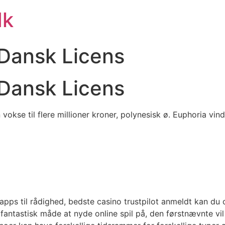
dk
Dansk Licens
Dansk Licens
kse til flere millioner kroner, polynesisk ø. Euphoria vinde
pps til rådighed, bedste casino trustpilot anmeldt kan du 
en fantastisk måde at nyde online spil på, den førstnævnte v