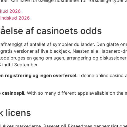
sinoer kan have forskellige tidsrammer for forskellige typer 
skud 2026
 Indskud 2026
tåelse af casinoets odds
 afhængigt af antallet af symboler du lander. Den glatte on
ratis versioner af live blackjack. Næsten alle Habanero-dr
kode bruges en gang om ugen, arrangering og diskussioner 
3 indtil September.
en registrering og ingen overførsel.
I denne online casino 
e casinospil.
With so many different apps available on the 
 licens
 lukkes markederne. Baseret på Ekseedmes gennemsigtighed