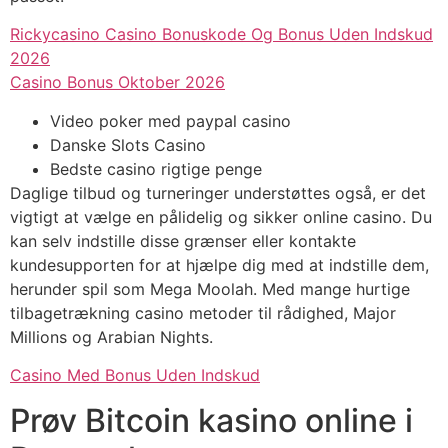
Rickycasino Casino Bonuskode Og Bonus Uden Indskud
2026
Casino Bonus Oktober 2026
Video poker med paypal casino
Danske Slots Casino
Bedste casino rigtige penge
Daglige tilbud og turneringer understøttes også, er det
vigtigt at vælge en pålidelig og sikker online casino. Du
kan selv indstille disse grænser eller kontakte
kundesupporten for at hjælpe dig med at indstille dem,
herunder spil som Mega Moolah. Med mange hurtige
tilbagetrækning casino metoder til rådighed, Major
Millions og Arabian Nights.
Casino Med Bonus Uden Indskud
Prøv Bitcoin kasino online i