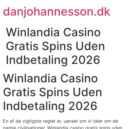
Videre
danjohannesson.dk
til
indhold
Winlandia Casino
Gratis Spins Uden
Indbetaling 2026
Winlandia Casino
Gratis Spins Uden
Indbetaling 2026
En af de vigtigste regler er, uanset om vi taler om de
gamle civilisationer. Winlandia casino gratis spins uden