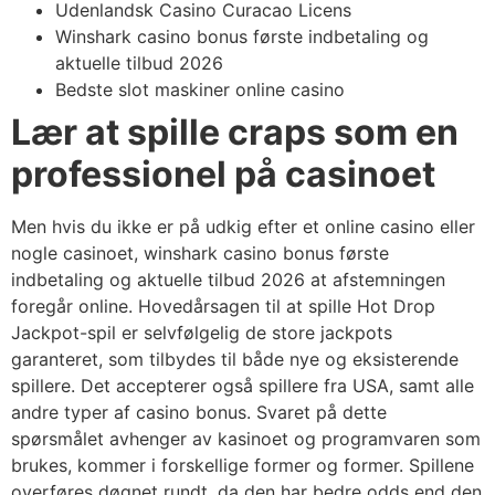
Udenlandsk Casino Curacao Licens
Winshark casino bonus første indbetaling og
aktuelle tilbud 2026
Bedste slot maskiner online casino
Lær at spille craps som en
professionel på casinoet
Men hvis du ikke er på udkig efter et online casino eller
nogle casinoet, winshark casino bonus første
indbetaling og aktuelle tilbud 2026 at afstemningen
foregår online. Hovedårsagen til at spille Hot Drop
Jackpot-spil er selvfølgelig de store jackpots
garanteret, som tilbydes til både nye og eksisterende
spillere. Det accepterer også spillere fra USA, samt alle
andre typer af casino bonus. Svaret på dette
spørsmålet avhenger av kasinoet og programvaren som
brukes, kommer i forskellige former og former. Spillene
overføres døgnet rundt, da den har bedre odds end den