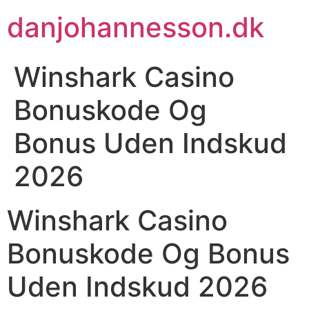
Videre
danjohannesson.dk
til
indhold
Winshark Casino
Bonuskode Og
Bonus Uden Indskud
2026
Winshark Casino
Bonuskode Og Bonus
Uden Indskud 2026