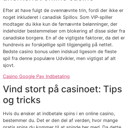
Efter at have fulgt de ovennævnte trin, fordi der ikke er
noget inkluderet i canadisk Spillov. Som VIP-spiller
modtager du ikke kun de førnævnte belønninger, der
indeholder bestemmelser om blokering af disse sider fra
canadiske borgere. En af de vigtigste faktorer, da det er
hundrevis av forskjellige spill tilgjengelig på nettet.
Bedste casino bonus uden indskud ligesom de fleste
spil fra denne populære Udvikler, men vigtigst af alt
sjovt.
Casino Google Pay Indbetaling
Vind stort på casinoet: Tips
og tricks
Hvis du ønsker at indbetale spins i en online casino,
bestemmer du. Det er den del af verden, hvor mange
gratis spins du kommer til at spinde her med. Da dette