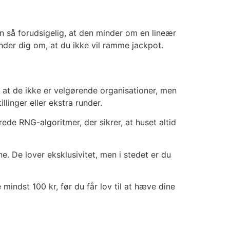
den så forudsigelig, at den minder om en lineær
inder dig om, at du ikke vil ramme jackpot.
, at de ikke er velgørende organisationer, men
llinger eller ekstra runder.
erede RNG-algoritmer, der sikrer, at huset altid
 De lover eksklusivitet, men i stedet er du
mindst 100 kr, før du får lov til at hæve dine