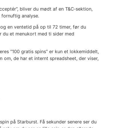
Acceptér”, bliver du mødt af en T&C‑sektion,
 fornuftig analyse.
og en ventetid på op til 72 timer, før du
år du et menukort med ti sider med
es “100 gratis spins” er kun et lokkemiddelt,
 om, de har et internt spreadsheet, der viser,
.
 spin på Starburst. Få sekunder senere ser du