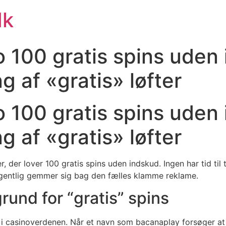
dk
 100 gratis spins uden 
 af «gratis» løfter
 100 gratis spins uden 
 af «gratis» løfter
der lover 100 gratis spins uden indskud. Ingen har tid til 
 egentlig gemmer sig bag den fælles klamme reklame.
und for “gratis” spins
” i casinoverdenen. Når et navn som bacanaplay forsøger at 