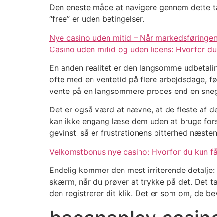
Den eneste måde at navigere gennem dette tåg
“free” er uden betingelser.
Nye casino uden mitid – Når markedsføringen s
Casino uden mitid og uden licens: Hvorfor du
En anden realitet er den langsomme udbetalin
ofte med en ventetid på flere arbejdsdage, f
vente på en langsommere proces end en snegle
Det er også værd at nævne, at de fleste af de
kan ikke engang læse dem uden at bruge forstø
gevinst, så er frustrationens bitterhed næsten
Velkomstbonus nye casino: Hvorfor du kun f
Endelig kommer den mest irriterende detalje: UI
skærm, når du prøver at trykke på det. Det ta
den registrerer dit klik. Det er som om, de b