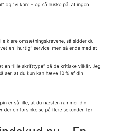
” og “vi kan” – og så huske på, at ingen
ulle klare omsætningskravene, så sidder du
ovet en “hurtig” service, men så ende med at
 “lille skrifttype” på de kritiske vilkår. Jeg
så ser, at du kun kan hæve 10 % af din
spin er så lille, at du næsten rammer din
 der en forsinkelse på flere sekunder, før