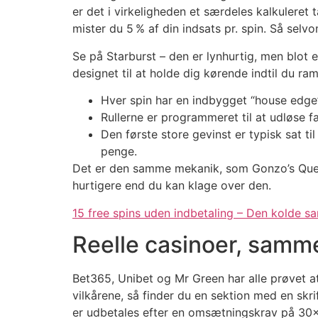
er det i virkeligheden et særdeles kalkuleret 
mister du 5 % af din indsats pr. spin. Så selv
Se på Starburst – den er lynhurtig, men blot 
designet til at holde dig kørende indtil du r
Hver spin har en indbygget “house edge
Rullerne er programmeret til at udløse f
Den første store gevinst er typisk sat ti
penge.
Det er den samme mekanik, som Gonzo’s Quest 
hurtigere end du kan klage over den.
15 free spins uden indbetaling – Den kolde 
Reelle casinoer, sam
Bet365, Unibet og Mr Green har alle prøvet at
vilkårene, så finder du en sektion med en skrif
er udbetales efter en omsætningskrav på 30×