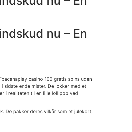
indskud nu – En
indskud nu – En
 “bacanaplay casino 100 gratis spins uden
 i sidste ende mister. De lokker med et
 realiteten til en lille lollipop ved
k. De pakker deres vilkår som et julekort,