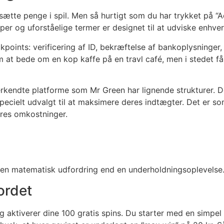
t sætte penge i spil. Men så hurtigt som du har trykket på “
er og uforståelige termer er designet til at udviske enhver
kpoints: verificering af ID, bekræftelse af bankoplysninger, 
 at bede om en kop kaffe på en travl café, men i stedet f
kendte platforme som Mr Green har lignende strukturer. Der
pecielt udvalgt til at maksimere deres indtægter. Det er som
eres omkostninger.
re en matematisk udfordring end en underholdningsoplevelse
ordet
og aktiverer dine 100 gratis spins. Du starter med en simpel