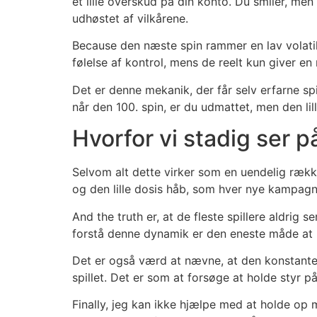
et lille overskud på din konto. Du smiler, men 
udhøstet af vilkårene.
Because den næste spin rammer en lav volatilit
følelse af kontrol, mens de reelt kun giver en
Det er denne mekanik, der får selv erfarne spi
når den 100. spin, er du udmattet, men den lil
Hvorfor vi stadig ser p
Selvom alt dette virker som en uendelig række 
og den lille dosis håb, som hver nye kampagne 
And the truth er, at de fleste spillere aldrig
forstå denne dynamik er den eneste måde at 
Det er også værd at nævne, at den konstante o
spillet. Det er som at forsøge at holde styr p
Finally, jeg kan ikke hjælpe med at holde op me