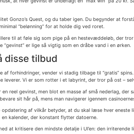
husk, at hver gevinst er underlagt en “max win” på 20 kr. Så 
et Gonzo’s Quest, og du taber igen. Du begynder at forstå, a
 minimal “belønning” for at holde dig ved roret.
llere til at føle sig som pige på en hestevæddeløb, der tro
le “gevinst” er lige så vigtig som en dråbe vand i en ørken.
å disse tilbud
af forhindringer, vender vi stadig tilbage til “gratis” spi
leverer. Vi er som rotter i et labyrint, der tror på ost – se
 ser en reel gevinst, men blot en masse af små nederlag, der
bevare sit hår på, mens man navigerer igennem casinoerne
pdatering af vilkår betyder, at du skal læse hver eneste li
å en kalender, der konstant flytter datoerne.
d at kritisere den mindste detalje i UI’en: den irriterende lil