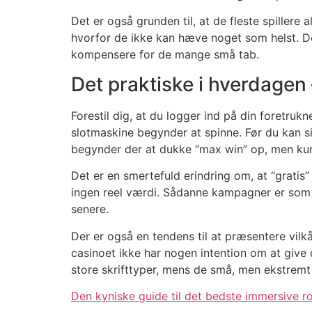
Det er også grunden til, at de fleste spillere 
hvorfor de ikke kan hæve noget som helst. Det 
kompensere for de mange små tab.
Det praktiske i hverdagen 
Forestil dig, at du logger ind på din foretruk
slotmaskine begynder at spinne. Før du kan sige
begynder der at dukke “max win” op, men kun 
Det er en smertefuld erindring om, at “gratis
ingen reel værdi. Sådanne kampagner er som at
senere.
Der er også en tendens til at præsentere vilkår
casinoet ikke har nogen intention om at give d
store skrifttyper, mens de små, men ekstremt 
Den kyniske guide til det bedste immersive ro