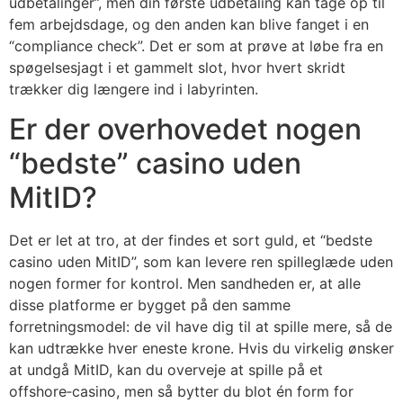
udbetalinger”, men din første udbetaling kan tage op til
fem arbejdsdage, og den anden kan blive fanget i en
“compliance check”. Det er som at prøve at løbe fra en
spøgelsesjagt i et gammelt slot, hvor hvert skridt
trækker dig længere ind i labyrinten.
Er der overhovedet nogen
“bedste” casino uden
MitID?
Det er let at tro, at der findes et sort guld, et “bedste
casino uden MitID”, som kan levere ren spilleglæde uden
nogen former for kontrol. Men sandheden er, at alle
disse platforme er bygget på den samme
forretningsmodel: de vil have dig til at spille mere, så de
kan udtrække hver eneste krone. Hvis du virkelig ønsker
at undgå MitID, kan du overveje at spille på et
offshore‑casino, men så bytter du blot én form for