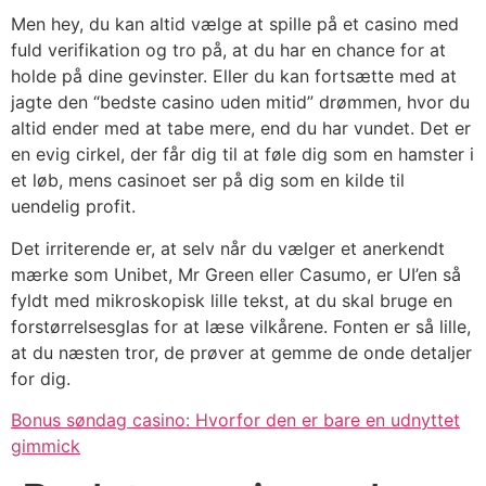
Men hey, du kan altid vælge at spille på et casino med
fuld verifikation og tro på, at du har en chance for at
holde på dine gevinster. Eller du kan fortsætte med at
jagte den “bedste casino uden mitid” drømmen, hvor du
altid ender med at tabe mere, end du har vundet. Det er
en evig cirkel, der får dig til at føle dig som en hamster i
et løb, mens casinoet ser på dig som en kilde til
uendelig profit.
Det irriterende er, at selv når du vælger et anerkendt
mærke som Unibet, Mr Green eller Casumo, er UI’en så
fyldt med mikroskopisk lille tekst, at du skal bruge en
forstørrelsesglas for at læse vilkårene. Fonten er så lille,
at du næsten tror, de prøver at gemme de onde detaljer
for dig.
Bonus søndag casino: Hvorfor den er bare en udnyttet
gimmick