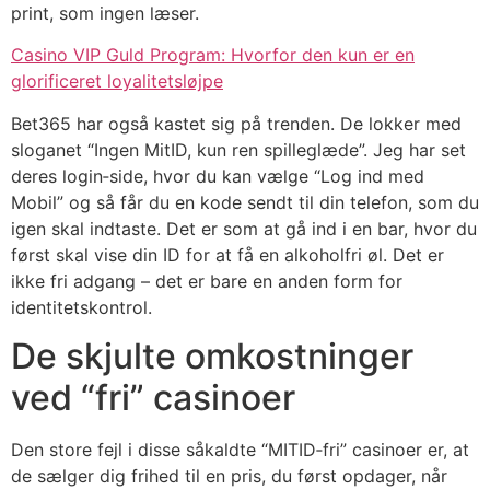
print, som ingen læser.
Casino VIP Guld Program: Hvorfor den kun er en
glorificeret loyalitetsløjpe
Bet365 har også kastet sig på trenden. De lokker med
sloganet “Ingen MitID, kun ren spilleglæde”. Jeg har set
deres login‑side, hvor du kan vælge “Log ind med
Mobil” og så får du en kode sendt til din telefon, som du
igen skal indtaste. Det er som at gå ind i en bar, hvor du
først skal vise din ID for at få en alkoholfri øl. Det er
ikke fri adgang – det er bare en anden form for
identitetskontrol.
De skjulte omkostninger
ved “fri” casinoer
Den store fejl i disse såkaldte “MITID‑fri” casinoer er, at
de sælger dig frihed til en pris, du først opdager, når