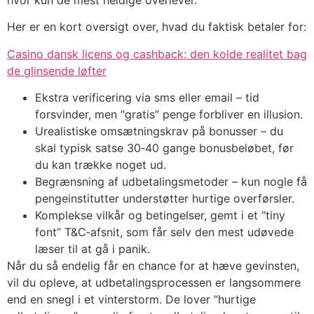
Her er en kort oversigt over, hvad du faktisk betaler for:
Casino dansk licens og cashback: den kolde realitet bag
de glinsende løfter
Ekstra verificering via sms eller email – tid
forsvinder, men “gratis” penge forbliver en illusion.
Urealistiske omsætningskrav på bonusser – du
skal typisk satse 30‑40 gange bonusbeløbet, før
du kan trække noget ud.
Begrænsning af udbetalingsmetoder – kun nogle få
pengeinstitutter understøtter hurtige overførsler.
Komplekse vilkår og betingelser, gemt i et “tiny
font” T&C‑afsnit, som får selv den mest udøvede
læser til at gå i panik.
Når du så endelig får en chance for at hæve gevinsten,
vil du opleve, at udbetalingsprocessen er langsommere
end en snegl i et vinterstorm. De lover “hurtige