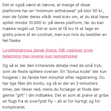
Det er også værd at nævne, at mange af disse
platforme har en “minimum withdrawal” på blot 50 kr.,
men de fylder deres vilkår med krav om, at du skal have
spillet mindst 10.000 kr. på deres platform, før du kan
trække noget ud. Det er som at få lov til at tage en
gratis prøve af en cocktail, men kun hvis du bestiller en
hel flaske.
Loyalitetsbonus dansk licens: Når casinoet lover
belønning men leverer kun regnestykker
Og så er der den irriterende detalje med de små tryk,
som de fleste spillere overser: En “bonus kode” der kun
fungerer i de første fem minutter efter registrering. Du
har lige fået din konto, og så er der en 2‑minutters
timer, der tikker ned, mens du forsøger at finde den
gemte “gift” i din indbakke. Det er som at prøve at gribe
en flugt fra et overfyldt fly – alt er for hurtigt og for
kompliceret.