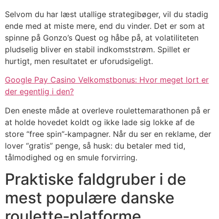
Selvom du har læst utallige strategibøger, vil du stadig
ende med at miste mere, end du vinder. Det er som at
spinne på Gonzo’s Quest og håbe på, at volatiliteten
pludselig bliver en stabil indkomst­strøm. Spillet er
hurtigt, men resultatet er uforudsigeligt.
Google Pay Casino Velkomstbonus: Hvor meget lort er
der egentlig i den?
Den eneste måde at overleve roulette­marathonen på er
at holde hovedet koldt og ikke lade sig lokke af de
store “free spin”‑kampagner. Når du ser en reklame, der
lover “gratis” penge, så husk: du betaler med tid,
tålmodighed og en smule forvirring.
Praktiske faldgruber i de
mest populære danske
roulette‑platforme