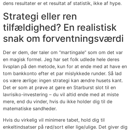
dens resultater er et resultat af statistik, ikke af hype.
Strategi eller ren
tilfældighed? En realistisk
snak om forventningsværdi
Der er dem, der taler om “martingale” som om det var
en magisk formel. Jeg har set folk udlede hele deres
livsplan på den metode, kun for at ende med at have en
tom bankkonto efter et par mislykkede runder. Så lad
os være ærlige: ingen strategi kan ændre husets kant.
Det er som at prøve at gøre en Starburst slot til en
lavrisiko-investering – du vil altid ende med at miste
mere, end du vinder, hvis du ikke holder dig til de
matematiske sandheder.
Hvis du virkelig vil minimere tabet, hold dig til
enkeltindsatser på rød/sort eller lige/ulige. Det giver dig