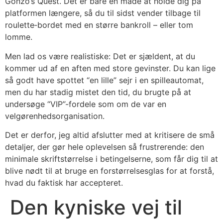
Gonzo’s Quest. Det er bare en måde at holde dig på
platformen længere, så du til sidst vender tilbage til
roulette‑bordet med en større bankroll – eller tom
lomme.
Men lad os være realistiske: Det er sjældent, at du
kommer ud af en aften med store gevinster. Du kan lige
så godt have spottet “en lille” sejr i en spilleautomat,
men du har stadig mistet den tid, du brugte på at
undersøge “VIP”-fordele som om de var en
velgørenhedsorganisation.
Det er derfor, jeg altid afslutter med at kritisere de små
detaljer, der gør hele oplevelsen så frustrerende: den
minimale skriftstørrelse i betingelserne, som får dig til at
blive nødt til at bruge en forstørrelsesglas for at forstå,
hvad du faktisk har accepteret.
Den kyniske vej til