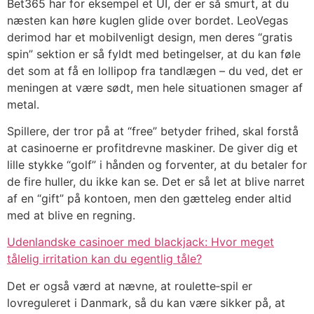
Bet365 har for eksempel et UI, der er så smurt, at du
næsten kan høre kuglen glide over bordet. LeoVegas
derimod har et mobilvenligt design, men deres “gratis
spin” sektion er så fyldt med betingelser, at du kan føle
det som at få en lollipop fra tandlægen – du ved, det er
meningen at være sødt, men hele situationen smager af
metal.
Spillere, der tror på at “free” betyder frihed, skal forstå
at casinoerne er profitdrevne maskiner. De giver dig et
lille stykke “golf” i hånden og forventer, at du betaler for
de fire huller, du ikke kan se. Det er så let at blive narret
af en “gift” på kontoen, men den gætteleg ender altid
med at blive en regning.
Udenlandske casinoer med blackjack: Hvor meget
tålelig irritation kan du egentlig tåle?
Det er også værd at nævne, at roulette‑spil er
lovreguleret i Danmark, så du kan være sikker på, at