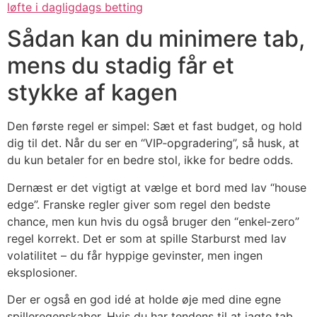
løfte i dagligdags betting
Sådan kan du minimere tab,
mens du stadig får et
stykke af kagen
Den første regel er simpel: Sæt et fast budget, og hold
dig til det. Når du ser en “VIP‑opgradering”, så husk, at
du kun betaler for en bedre stol, ikke for bedre odds.
Dernæst er det vigtigt at vælge et bord med lav “house
edge”. Franske regler giver som regel den bedste
chance, men kun hvis du også bruger den “enkel‑zero”
regel korrekt. Det er som at spille Starburst med lav
volatilitet – du får hyppige gevinster, men ingen
eksplosioner.
Der er også en god idé at holde øje med dine egne
spilleregenskaber. Hvis du har tendens til at jagte tab,