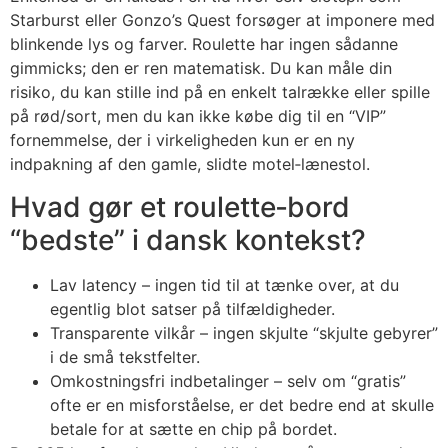
Starburst eller Gonzo’s Quest forsøger at imponere med
blinkende lys og farver. Roulette har ingen sådanne
gimmicks; den er ren matematisk. Du kan måle din
risiko, du kan stille ind på en enkelt talrække eller spille
på rød/sort, men du kan ikke købe dig til en “VIP”
fornemmelse, der i virkeligheden kun er en ny
indpakning af den gamle, slidte motel‑lænestol.
Hvad gør et roulette‑bord
“bedste” i dansk kontekst?
Lav latency – ingen tid til at tænke over, at du
egentlig blot satser på tilfældigheder.
Transparente vilkår – ingen skjulte “skjulte gebyrer”
i de små tekstfelter.
Omkostningsfri indbetalinger – selv om “gratis”
ofte er en misforståelse, er det bedre end at skulle
betale for at sætte en chip på bordet.