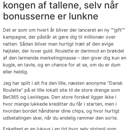
kongen af tallene, selv når
bonusserne er lunkne
Det er som om hvert år bliver der lanceret en ny “”gift””
kampagne, der påstår at gøre dig til millionær over
natten. Sådan bliver man hurtigt træt af den evige
højtaler, der lover guld. Roulette er derimod en brøkdel
af den larmende marketingmasse – den giver dig kun en
kugle, en tavle, og en chance for at se, om du er dum
eller heldig.
Jeg har spilt i alt fra den lille, næsten anonyme “Dansk
Roulette” på et lille lokalt site til de store drenge som
Bet365 og LeoVegas. Den store forskel ligger ikke i
hvor mange lukkede kreditter du får i starten, men i
hvordan bordet håndterer dine chips, og hvor hurtigt
udbetalingen sker, når du endelig rammer den sorte.
Enkelhed er en luksus i en tid hvor selv slotspil som