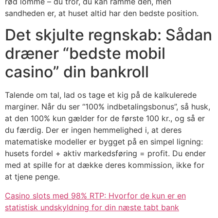
rød lomme – du tror, du kan ramme den, men
sandheden er, at huset altid har den bedste position.
Det skjulte regnskab: Sådan
dræner “bedste mobil
casino” din bankroll
Talende om tal, lad os tage et kig på de kalkulerede
marginer. Når du ser “100% indbetalingsbonus”, så husk,
at den 100% kun gælder for de første 100 kr., og så er
du færdig. Der er ingen hemmelighed i, at deres
matematiske modeller er bygget på en simpel ligning:
husets fordel + aktiv markedsføring = profit. Du ender
med at spille for at dække deres kommission, ikke for
at tjene penge.
Casino slots med 98% RTP: Hvorfor de kun er en
statistisk undskyldning for din næste tabt bank