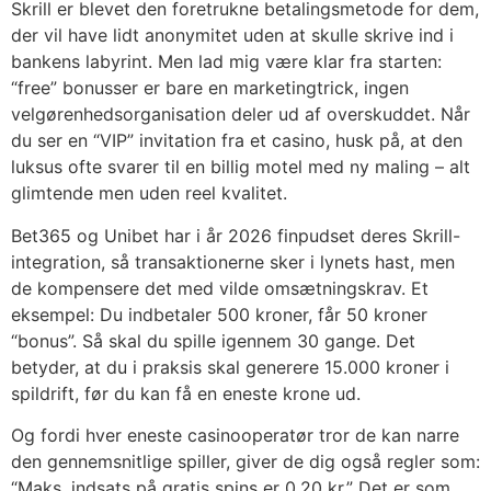
Skrill er blevet den foretrukne betalingsmetode for dem,
der vil have lidt anonymitet uden at skulle skrive ind i
bankens labyrint. Men lad mig være klar fra starten:
“free” bonusser er bare en marketingtrick, ingen
velgørenhedsorganisation deler ud af overskuddet. Når
du ser en “VIP” invitation fra et casino, husk på, at den
luksus ofte svarer til en billig motel med ny maling – alt
glimtende men uden reel kvalitet.
Bet365 og Unibet har i år 2026 finpudset deres Skrill-
integration, så transaktionerne sker i lynets hast, men
de kompensere det med vilde omsætningskrav. Et
eksempel: Du indbetaler 500 kroner, får 50 kroner
“bonus”. Så skal du spille igennem 30 gange. Det
betyder, at du i praksis skal generere 15.000 kroner i
spildrift, før du kan få en eneste krone ud.
Og fordi hver eneste casinooperatør tror de kan narre
den gennemsnitlige spiller, giver de dig også regler som:
“Maks. indsats på gratis spins er 0,20 kr.” Det er som