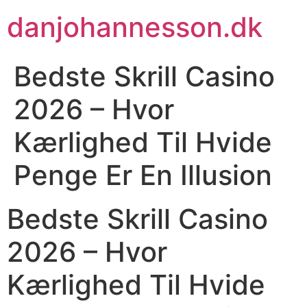
Videre
danjohannesson.dk
til
indhold
Bedste Skrill Casino
2026 – Hvor
Kærlighed Til Hvide
Penge Er En Illusion
Bedste Skrill Casino
2026 – Hvor
Kærlighed Til Hvide